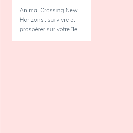
Animal Crossing New
Horizons : survivre et
prospérer sur votre île