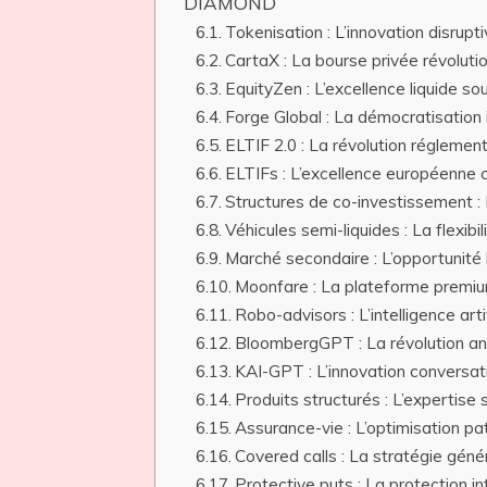
DIAMOND
Tokenisation : L’innovation disr
CartaX : La bourse privée révolu
EquityZen : L’excellence liquid
Forge Global : La démocratisatio
ELTIF 2.0 : La révolution réglem
ELTIFs : L’excellence européenn
Structures de co-investissement 
Véhicules semi-liquides : La fle
Marché secondaire : L’opportunit
Moonfare : La plateforme prem
Robo-advisors : L’intelligence a
BloombergGPT : La révolution 
KAI-GPT : L’innovation convers
Produits structurés : L’expert
Assurance-vie : L’optimisation
Covered calls : La stratégie g
Protective puts : La protection