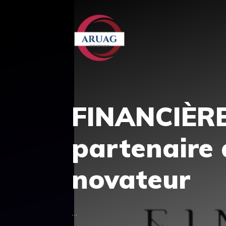
Aller
au
contenu
FINANCIÈR
partenaire 
novateur
…