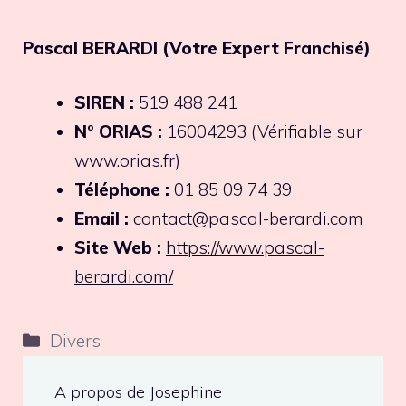
Pascal BERARDI (Votre Expert Franchisé)
SIREN :
519 488 241
N° ORIAS :
16004293 (Vérifiable sur
www.orias.fr)
Téléphone :
01 85 09 74 39
Email :
contact@pascal-berardi.com
Site Web :
https://www.pascal-
berardi.com/
Catégories
Divers
A propos de Josephine