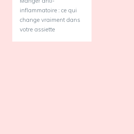
Manger anti-
inflammatoire : ce qui
change vraiment dans
votre assiette
e