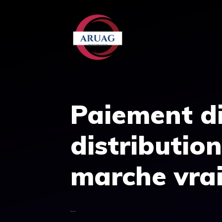
Aller
au
contenu
Paiement di
distributio
marche vra
…